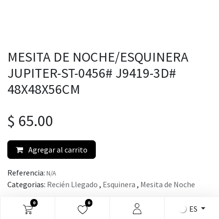
MESITA DE NOCHE/ESQUINERA
JUPITER-ST-0456# J9419-3D#
48X48X56CM
$
65.00
Agregar al carrito
Referencia:
N/A
Categorias:
Recién Llegado
,
Esquinera
,
Mesita de Noche
0
0
ES
Share :