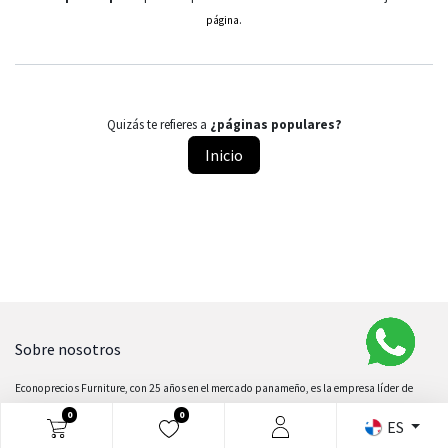
.
página
Quizás te refieres a
¿páginas populares?
Inicio
Sobre nosotros
Econoprecios Furniture, con 25 años en el mercado panameño, es la empresa líder de
muebles a nivel nacional. En corto tiempo, nos ganamos la simpatía y aceptación dentro
0
0
ES
del mercado nacional; simpatía que sigue hasta el presente de manera latente y