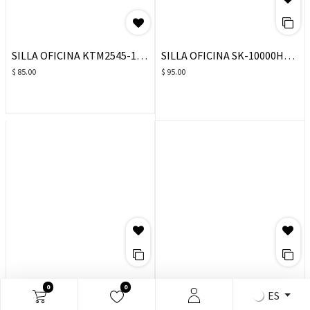
SILLA OFICINA KTM2545-1# MALLA ESTRELLA NEGRA
SILLA OFICINA SK-10000H# EJEC MALLA NEGRA C/CABEZAL ESTRELLA
$
85.00
$
95.00
SILLA OFICINA SK-1026HN# EJEC MALLA NEGRA C/CABEZAL ESTRELLA
SILLA OFICINA FX-1022H# EJECUTIVA NEGRA C/BRAZO RECTO
0
0
ES
$
105.00
$
109.00