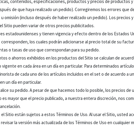
icas, contenidos, especificaciones, productos y precios de productos y se
espués de que haya realizado un pedido). Corregiremos los errores que 
ón u omisión (incluso después de haber realizado un pedido). Los precios y
l Sitio pueden variar de otros precios publicitados.
ares estadounidenses y tienen vigencia y efecto dentro de los Estados 
i corresponden, los cuales podrán adicionarse al precio total de su factu
entas o tasas de uso que correspondan para su pedido.
tos o ahorros exhibidos en los productos del Sitio se calculan de acuerdo
 vigente en cada área en un día en particular. Para determinados artícu
norista de cada uno de los artículos incluidos en el set o de acuerdo a u
n un día en particular.
lice su pedido. A pesar de que hacemos todo lo posible, los precios de u
culo es mayor que el precio publicado, a nuestra entera discreción, nos c
cancelación.
el Sitio están sujetos a estos Términos de Uso. Al usar el Sitio, usted 
visar la versión más actualizada de los Términos de Uso en cualquier m