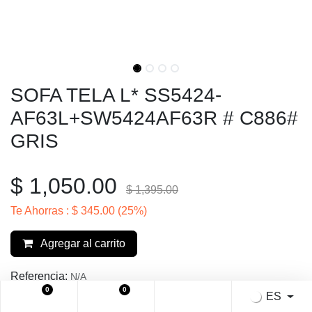
SOFA TELA L* SS5424-
AF63L+SW5424AF63R # C886# GRIS
$
1,050.00
$
1,395.00
Te Ahorras :
$
345.00
(25%)
Agregar al carrito
Referencia:
N/A
Categoria:
Sofá en L
0
0
ES