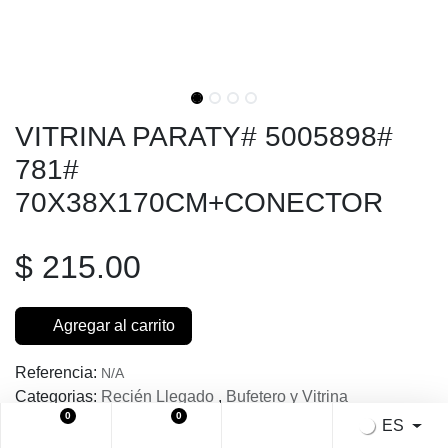
VITRINA PARATY# 5005898#
781#
70X38X170CM+CONECTOR
$
215.00
Agregar al carrito
Referencia:
N/A
Categorias:
Recién Llegado
,
Bufetero y Vitrina
0
0
ES