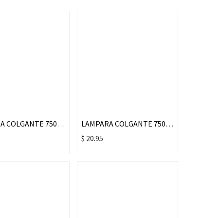
LAMPARA COLGANTE 7508/500# WH+DG20 METAL 500X250MM ROSCA
LAMPARA COLGANTE 7508/500# BK+GD20 METAL 500X250MM ROSCA
$
20.95