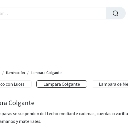
roductos de Oficina
Iluminación
Sucursales y Hor
Iluminación
Lampara Colgante
co con Luces
Lampara Colgante
Lampara de Me
ra Colgante
paras se suspenden del techo mediante cadenas, cuerdas o varilla
tamaños y materiales.