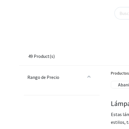
Recién Llegado
Productos de Hogar
P
49
Product(s)
Productos
Rango de Precio​
Abani
Lámpa
Estas lám
estilos, 