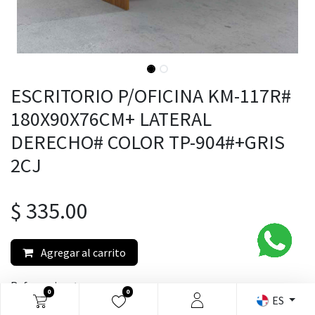
ESCRITORIO P/OFICINA KM-117R#
180X90X76CM+ LATERAL
DERECHO# COLOR TP-904#+GRIS
2CJ
$
335.00
Agregar al carrito
Referencia:
N/A
0
0
ES
Categoria:
Escritorio Ejecutivo